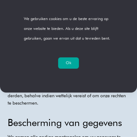
tijd worden de gegevens verwijderd of geanonimiseerd.
We gebruiken cookies om u de beste ervaring op
Automatisch verzamelde informatie: Anoniem
onze website te bieden. Als u deze site blijft
opgeslagen om de Site te analyseren en te verbeteren.
gebruiken, gaan we ervan uit dat u tevreden bent.
Reacties en e-mailadressen: Alleen opgeslagen zolang
dat nodig is voor beveiliging en communicatie met
gebruikers.
Ok
Openbaarmakingen
Wij verkopen of delen uw persoonlijke gegevens niet met
derden, behalve indien wettelijk vereist of om onze rechten
te beschermen.
Bescherming van gegevens